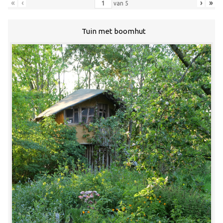
«
‹
›
»
van
5
Tuin met boomhut