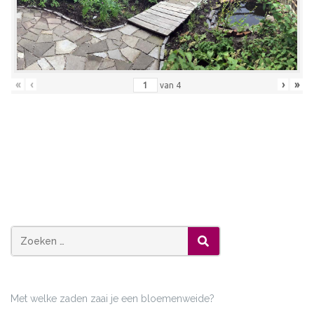
«
‹
›
»
van
4
Zoeken
ZOEKEN
naar:
Met welke zaden zaai je een bloemenweide?