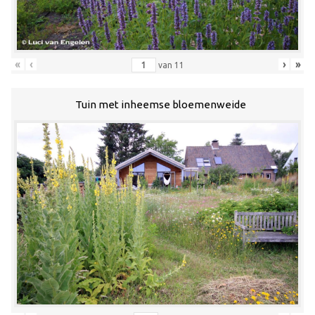
«
‹
›
»
van
11
Tuin met inheemse bloemenweide