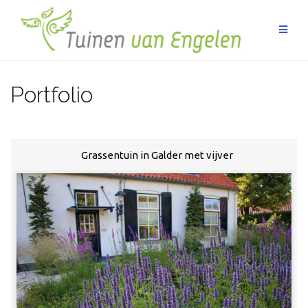
Ga
naar
de
inhoud
Portfolio
Grassentuin in Galder met vijver