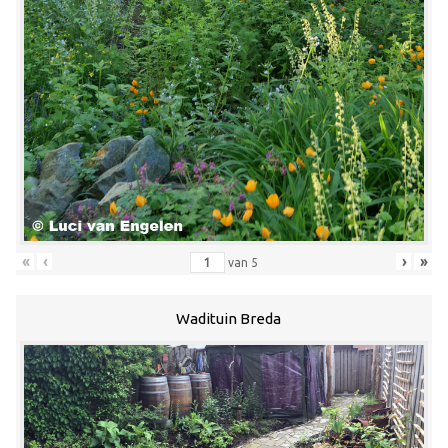
«
‹
›
»
van
5
Wadituin Breda