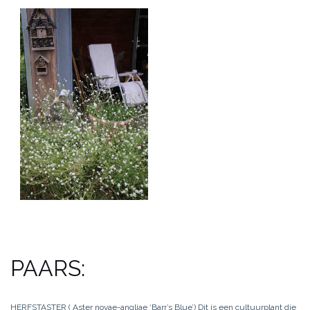
PAARS:
HERFSTASTER ( Aster novae-angliae ‘Barr’s Blue’) Dit is een cultuurplant die