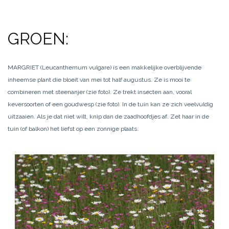
GROEN:
MARGRIET (Leucanthemum vulgare) is een makkelijke overblijvende
inheemse plant die bloeit van mei tot half augustus. Ze is mooi te
combineren met steenanjer (zie foto). Ze trekt insecten aan, vooral
keversoorten of een goudwesp (zie foto). In de tuin kan ze zich veelvuldig
uitzaaien. Als je dat niet wilt, knip dan de zaadhoofdjes af. Zet haar in de
tuin (of balkon) het liefst op een zonnige plaats.