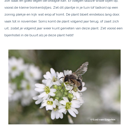
zon staat en goed tegen de droogte kan. Er vliegen talloze wilde bijen op,
vooral de kleine tronkenbijtjes. Zet dit plantje in je tuin (of balkon) op een
zonnig plekje en kijk wat erop af komt. De plant bloeit eindeloos lang door,
vaak tot in november. Soms komt de plant volgend jaar terug, of zaait zich
uit, zodat je volgend jaar weer kunt genieten van deze plant. Zet vooral een
bijenhotel in de buurt als je deze plant hebt!